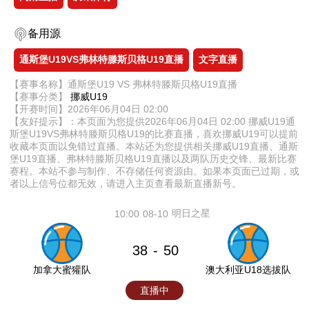
备用源
通斯堡U19VS弗林特滕斯贝格U19直播
文字直播
【赛事名称】通斯堡U19 VS 弗林特滕斯贝格U19直播
【赛事分类】
挪威U19
【开赛时间】2026年06月04日 02:00
【友好提示】：本页面为您提供2026年06月04日 02:00 挪威U19通
斯堡U19VS弗林特滕斯贝格U19的比赛直播，喜欢挪威U19可以提前
收藏本页面以免错过直播。本站还为您提供相关挪威U19直播、通斯
堡U19直播、弗林特滕斯贝格U19直播以及两队历史交锋、最新比赛
赛程。本站不参与制作、不存储任何资源由。如果本页面已过期，或
者以上信号位都无效，请进入主页查看最新直播新号。
明日之星
10:00
08-10
38
50
-
加拿大蜜獾队
澳大利亚U18选拔队
直播中