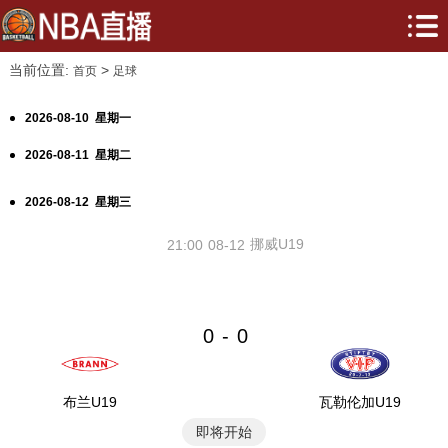
当前位置:
>
首页
足球
2026-08-10 星期一
2026-08-11 星期二
2026-08-12 星期三
挪威U19
21:00
08-12
0
0
-
布兰U19
瓦勒伦加U19
即将开始