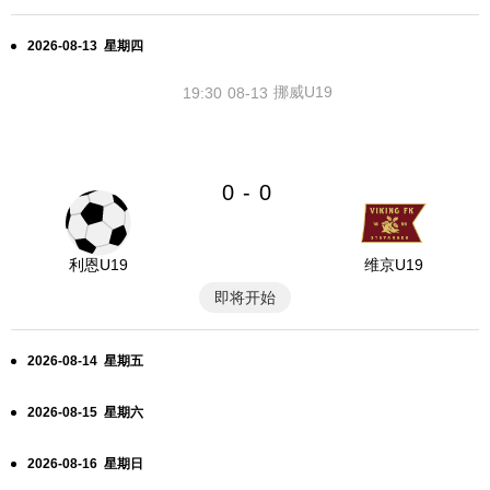
2026-08-13 星期四
挪威U19
19:30
08-13
0
0
-
利恩U19
维京U19
即将开始
2026-08-14 星期五
2026-08-15 星期六
2026-08-16 星期日