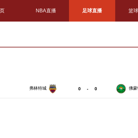
页
NBA直播
足球直播
篮
弗林特城
佛蒙
0
-
0