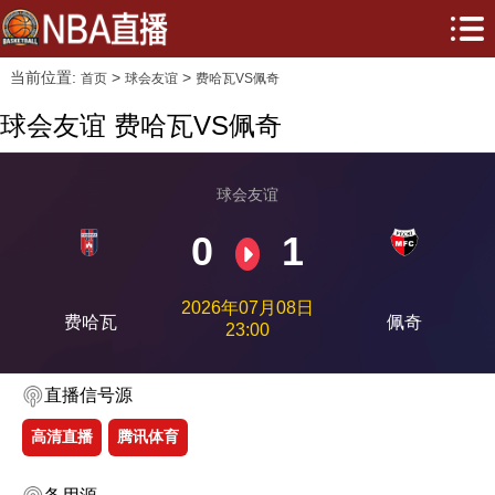
当前位置:
>
>
首页
球会友谊
费哈瓦VS佩奇
球会友谊 费哈瓦VS佩奇
球会友谊
0
1
2026年07月08日
费哈瓦
佩奇
23:00
直播信号源
高清直播
腾讯体育