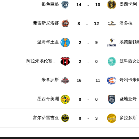
银色巨狼
墨西卡利
14
-
16
弗雷斯尼洛虾
潘多拉
8
-
12
温哥华土匪
埃德蒙顿
2
-
9
阿拉朱埃伦塞女
波科西女
2
-
0
足
米拿罗斯
哥利卡米
16
-
11
墨西哥美洲
圣地亚哥
0
-
0
富尔萨雷吉亚
多拉多斯
0
-
3