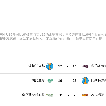
0 东南亚U19泰国U19VS柬埔寨U19的比赛直播，喜欢东南亚U19可以
、最新比赛赛程。本站不参与制作、不存储任何资源由。如果本页面已过期
波特兰火焰
多伦多节
17
-
19
阿比查斯
阿斯特罗
16
-
22
桑托斯圣路易斯
坎昆卡罗
11
-
7