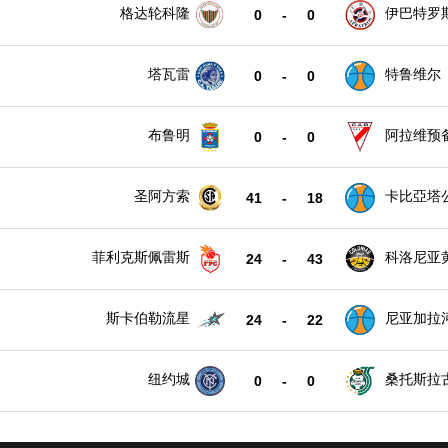
格达轮科隆
伊巴特罗
0
-
0
塔瓦雷
特鲁维尔
0
-
0
布鲁明
阿拉维预
0
-
0
圣阿方索
卡比亞塔
41
-
18
菲利克斯佩雷斯
科洛尼亚
24
-
43
斯卡伯勒流星
尼亚加拉
24
-
22
纽约城
桑托斯拉
0
-
0