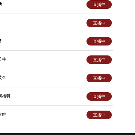
斯
直播中
直播中
备
直播中
公牛
直播中
黄金
直播中
河雄狮
直播中
古纳
直播中