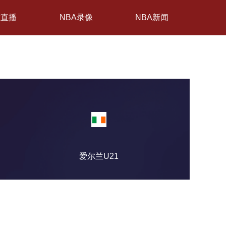
球直播
NBA录像
NBA新闻
爱尔兰U21