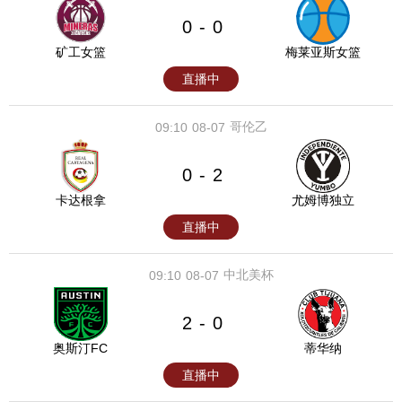
0
0
-
矿工女篮
梅莱亚斯女篮
直播中
哥伦乙
09:10
08-07
0
2
-
卡达根拿
尤姆博独立
直播中
中北美杯
09:10
08-07
2
0
-
奥斯汀FC
蒂华纳
直播中