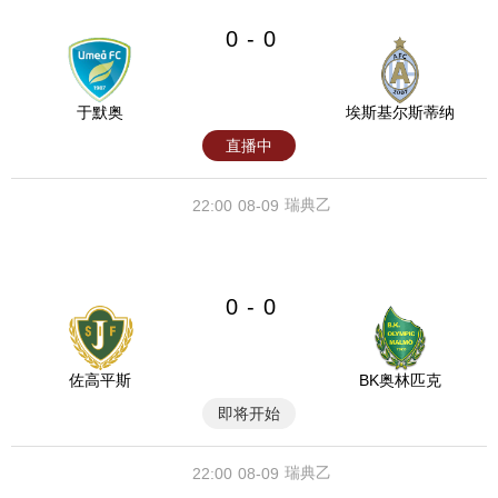
0
0
-
于默奥
埃斯基尔斯蒂纳
直播中
瑞典乙
22:00
08-09
0
0
-
佐高平斯
BK奥林匹克
即将开始
瑞典乙
22:00
08-09