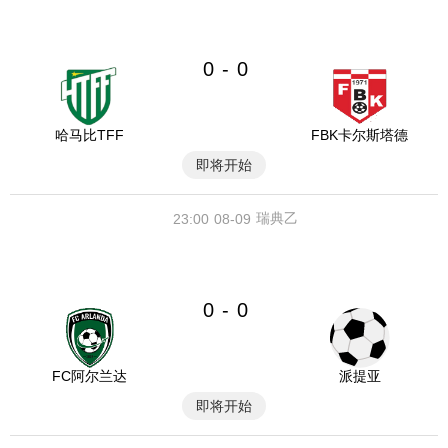
0
0
-
哈马比TFF
FBK卡尔斯塔德
即将开始
瑞典乙
23:00
08-09
0
0
-
FC阿尔兰达
派提亚
即将开始