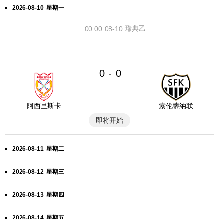
2026-08-10 星期一
瑞典乙
00:00
08-10
0
0
-
阿西里斯卡
索伦蒂纳联
即将开始
2026-08-11 星期二
2026-08-12 星期三
2026-08-13 星期四
2026-08-14 星期五