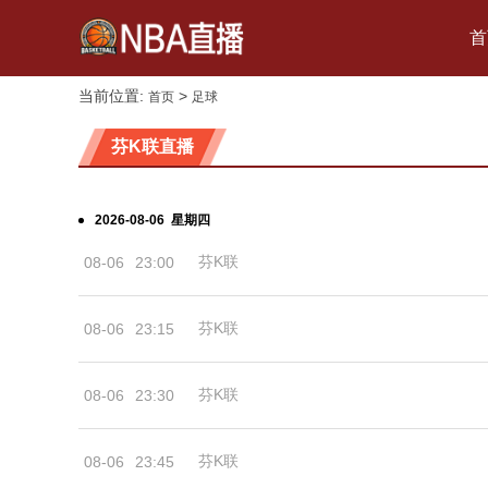
首
当前位置:
>
首页
足球
芬K联直播
2026-08-06 星期四
芬K联
08-06
23:00
芬K联
08-06
23:15
芬K联
08-06
23:30
芬K联
08-06
23:45