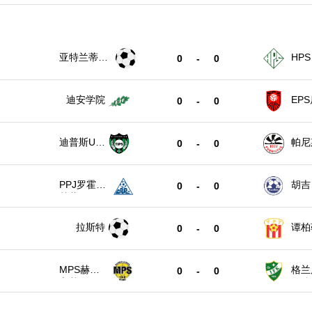
亚特兰蒂斯
HPS
0
-
0
FC/PM
迪安学院
EP
0
-
0
迪普斯U2
帕尼
0
-
0
1
PPJ罗霍拉
胡吉
0
-
0
赫蒂
拉斯特
谭柏
0
-
0
MPS赫尔
格兰
0
-
0
辛基
备队