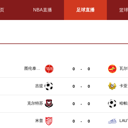
页
NBA直播
足球直播
篮
图伦泰斯
瓦尔
0
-
0
图
吉提
卡亚
0
-
0
克尔特苏
哈帕
0
-
0
米普
LAU
0
-
0