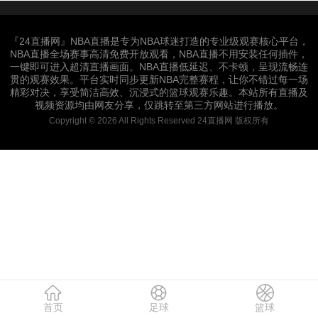
『24直播网』NBA直播是专为NBA球迷打造的专业级观赛核心平台，
NBA直播全场赛事高清免费开放观看，NBA直播不用安装任何插件，
一键即可进入超清直播画面。NBA直播低延迟、不卡顿，呈现流畅连
贯的观赛效果。平台实时同步更新NBA完整赛程，让你不错过每一场
精彩对决，享受简洁高效、沉浸式的篮球观赛乐趣。本站所有直播及
视频资源均由网友分享，仅跳转至第三方网站进行播放。
Copyright © 2026 All Rights Reserved 24直播网 版权所有
首页
足球
篮球