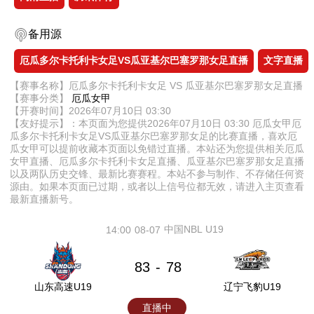
备用源
厄瓜多尔卡托利卡女足VS瓜亚基尔巴塞罗那女足直播
文字直播
【赛事名称】厄瓜多尔卡托利卡女足 VS 瓜亚基尔巴塞罗那女足直播
【赛事分类】
厄瓜女甲
【开赛时间】2026年07月10日 03:30
【友好提示】：本页面为您提供2026年07月10日 03:30 厄瓜女甲厄
瓜多尔卡托利卡女足VS瓜亚基尔巴塞罗那女足的比赛直播，喜欢厄
瓜女甲可以提前收藏本页面以免错过直播。本站还为您提供相关厄瓜
女甲直播、厄瓜多尔卡托利卡女足直播、瓜亚基尔巴塞罗那女足直播
以及两队历史交锋、最新比赛赛程。本站不参与制作、不存储任何资
源由。如果本页面已过期，或者以上信号位都无效，请进入主页查看
最新直播新号。
中国NBL U19
14:00
08-07
83
78
-
山东高速U19
辽宁飞豹U19
直播中