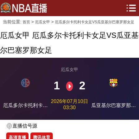
当前位置:
>
>
首页
厄瓜女甲
厄瓜多尔卡托利卡女足VS瓜亚基尔巴塞罗那女足
厄瓜女甲 厄瓜多尔卡托利卡女足VS瓜亚基
尔巴塞罗那女足
厄瓜女甲
1
2
2026年07月10日
厄瓜多尔卡托利卡女
瓜亚基尔巴塞罗那女
03:30
足
足
直播信号源
高清直播
腾讯体育