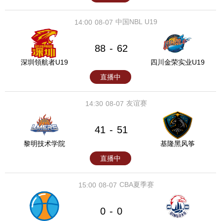
中国NBL U19
14:00
08-07
88
62
-
深圳領航者U19
四川金荣实业U19
直播中
友谊赛
14:30
08-07
41
51
-
黎明技术学院
基隆黑风筝
直播中
CBA夏季赛
15:00
08-07
0
0
-