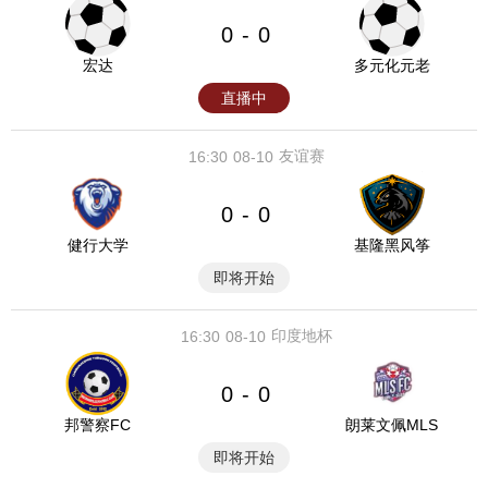
0
0
-
宏达
多元化元老
直播中
友谊赛
16:30
08-10
0
0
-
健行大学
基隆黑风筝
即将开始
印度地杯
16:30
08-10
0
0
-
邦警察FC
朗莱文佩MLS
即将开始