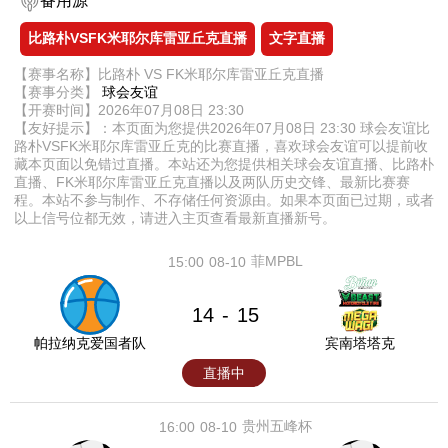
备用源
比路朴VSFK米耶尔库雷亚丘克直播
文字直播
【赛事名称】比路朴 VS FK米耶尔库雷亚丘克直播
【赛事分类】
球会友谊
【开赛时间】2026年07月08日 23:30
【友好提示】：本页面为您提供2026年07月08日 23:30 球会友谊比
路朴VSFK米耶尔库雷亚丘克的比赛直播，喜欢球会友谊可以提前收
藏本页面以免错过直播。本站还为您提供相关球会友谊直播、比路朴
直播、FK米耶尔库雷亚丘克直播以及两队历史交锋、最新比赛赛
程。本站不参与制作、不存储任何资源由。如果本页面已过期，或者
以上信号位都无效，请进入主页查看最新直播新号。
菲MPBL
15:00
08-10
14
15
-
帕拉纳克爱国者队
宾南塔塔克
直播中
贵州五峰杯
16:00
08-10