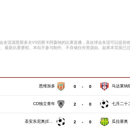
:00 球会友谊渥恩斯多夫VS切斯卡阿森纳的比赛直播，喜欢球会友谊可以
锋、最新比赛赛程。本站不参与制作、不存储任何资源由。如果本页面已
恩维加多
马达莱纳
0
-
0
CD独立青年
七月二十
2
-
0
圣安东尼奥(EC
瓜拉塞奥
2
-
0
U)