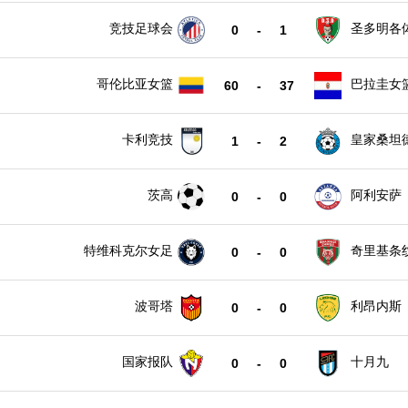
竞技足球会
圣多明各
0
-
1
哥伦比亚女篮
巴拉圭女
60
-
37
卡利竞技
皇家桑坦
1
-
2
茨高
阿利安萨
0
-
0
特维科克尔女足
奇里基条
0
-
0
波哥塔
利昂内斯
0
-
0
国家报队
十月九
0
-
0