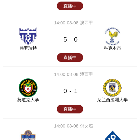
直播中
澳西甲
14:00
08-08
5
0
-
弗罗瑞特
科克本市
直播中
澳西甲
14:00
08-08
0
1
-
莫道克大学
尼兰西澳洲大学
直播中
俄女超
14:00
08-08