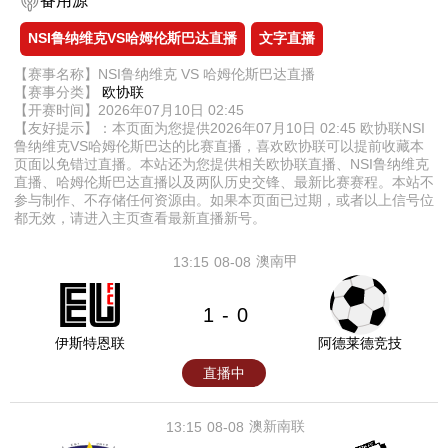
备用源
NSI鲁纳维克VS哈姆伦斯巴达直播
文字直播
【赛事名称】NSI鲁纳维克 VS 哈姆伦斯巴达直播
【赛事分类】
欧协联
【开赛时间】2026年07月10日 02:45
【友好提示】：本页面为您提供2026年07月10日 02:45 欧协联NSI
鲁纳维克VS哈姆伦斯巴达的比赛直播，喜欢欧协联可以提前收藏本
页面以免错过直播。本站还为您提供相关欧协联直播、NSI鲁纳维克
直播、哈姆伦斯巴达直播以及两队历史交锋、最新比赛赛程。本站不
参与制作、不存储任何资源由。如果本页面已过期，或者以上信号位
都无效，请进入主页查看最新直播新号。
澳南甲
13:15
08-08
1
0
-
伊斯特恩联
阿德莱德竞技
直播中
澳新南联
13:15
08-08