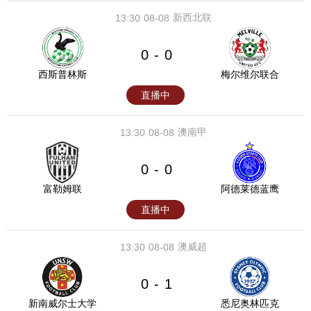
新西北联
13:30
08-08
0
0
-
西斯普林斯
梅尔维尔联合
直播中
澳南甲
13:30
08-08
0
0
-
富勒姆联
阿德莱德蓝鹰
直播中
澳威超
13:30
08-08
0
1
-
新南威尔士大学
悉尼奥林匹克