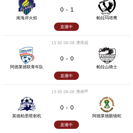
0
1
-
南海岸火焰
帕拉玛塔鹰
直播中
澳南超
13:30
08-08
0
0
-
阿德莱德联青年队
帕拉山骑士
直播中
澳南甲
13:30
08-08
0
0
-
莫德柏里喷射机
阿德莱德眼镜蛇
直播中