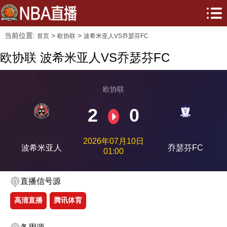
当前位置:
>
>
首页
欧协联
波希米亚人VS乔瑟芬FC
欧协联 波希米亚人VS乔瑟芬FC
欧协联
2
0
2026年07月10日
波希米亚人
乔瑟芬FC
01:00
直播信号源
高清直播
腾讯体育