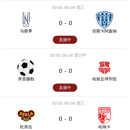
捷乙
00:00
08-08
0
0
-
乌斯季
切斯卡阿森纳
直播中
爱沙甲
00:00
08-08
0
0
-
库雷撒勒
哈留足球学院
直播中
捷乙
00:00
08-08
0
0
-
杜库拉
哈纳卡