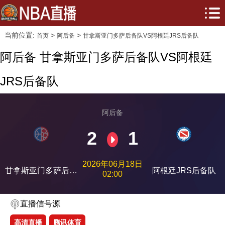
当前位置:
>
>
首页
阿后备
甘拿斯亚门多萨后备队VS阿根廷JRS后备队
阿后备 甘拿斯亚门多萨后备队VS阿根廷
JRS后备队
阿后备
2
1
2026年06月18日
甘拿斯亚门多萨后备
阿根廷JRS后备队
02:00
队
直播信号源
高清直播
腾讯体育