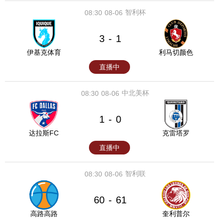
智利杯
08:30
08-06
3
1
-
伊基克体育
利马切颜色
直播中
中北美杯
08:30
08-06
1
0
-
达拉斯FC
克雷塔罗
直播中
智利联
08:30
08-06
60
61
-
高路高路
奎利普尔