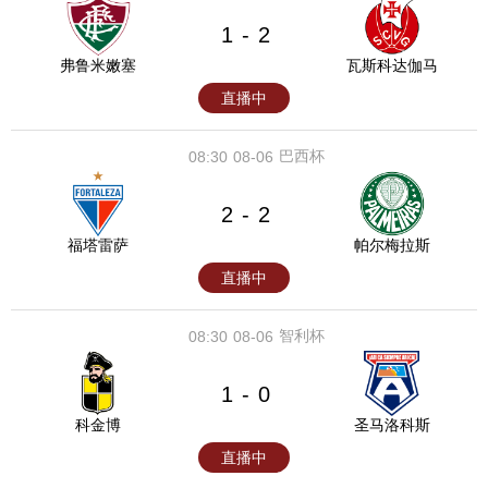
1
2
-
弗鲁米嫩塞
瓦斯科达伽马
直播中
巴西杯
08:30
08-06
2
2
-
福塔雷萨
帕尔梅拉斯
直播中
智利杯
08:30
08-06
1
0
-
科金博
圣马洛科斯
直播中