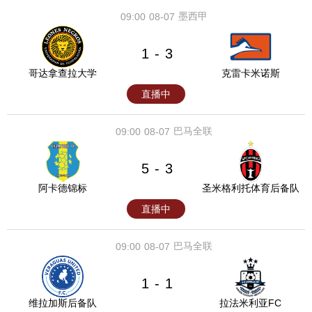
墨西甲
09:00
08-07
1
3
-
哥达拿查拉大学
克雷卡米诺斯
直播中
巴马全联
09:00
08-07
5
3
-
阿卡德锦标
圣米格利托体育后备队
直播中
巴马全联
09:00
08-07
1
1
-
维拉加斯后备队
拉法米利亚FC