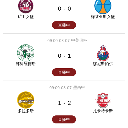
0
0
-
矿工女篮
梅莱亚斯女篮
直播中
中美俱杯
09:00
08-07
0
1
-
韩科维德斯
穆尼斯帕尔
直播中
墨西甲
09:00
08-07
1
2
-
多拉多斯
扎卡特卡斯
直播中