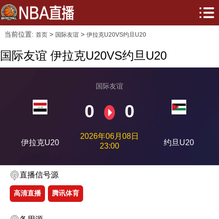
当前位置:
>
>
首页
国际友谊
伊拉克U20VS约旦U20
国际友谊 伊拉克U20VS约旦U20
国际友谊
0
0
2026年06月08日
伊拉克U20
约旦U20
23:00
直播信号源
高清直播
腾讯体育