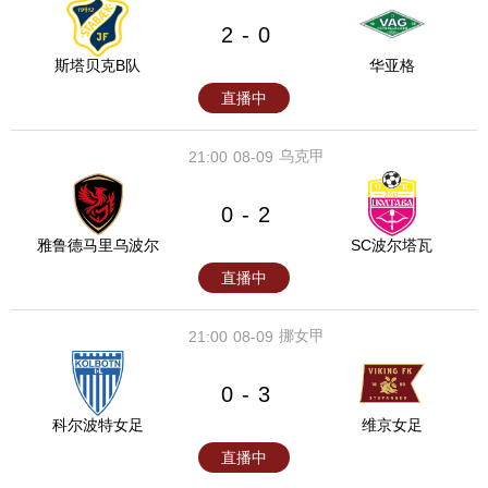
2
0
-
斯塔贝克B队
华亚格
直播中
乌克甲
21:00
08-09
0
2
-
雅鲁德马里乌波尔
SC波尔塔瓦
直播中
挪女甲
21:00
08-09
0
3
-
科尔波特女足
维京女足
直播中