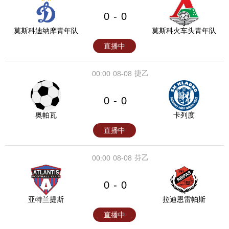
0
0
-
莫斯科迪纳摩青年队
莫斯科火车头青年队
直播中
捷乙
00:00
08-08
0
0
-
奥帕瓦
卡列度
直播中
芬乙
00:00
08-08
0
0
-
亚特兰提斯
拉迪恩雷帕斯
直播中