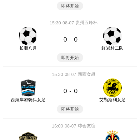
即将开始
贵州五峰杯
15:30
08-07
0
0
-
长顺八月
红岩村二队
即将开始
新西女超
15:30
08-07
0
0
-
西海岸游骑兵女足
艾勒斯利女足
即将开始
球会友谊
16:00
08-07