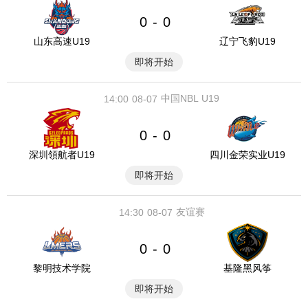
0
0
-
山东高速U19
辽宁飞豹U19
即将开始
中国NBL U19
14:00
08-07
0
0
-
深圳領航者U19
四川金荣实业U19
即将开始
友谊赛
14:30
08-07
0
0
-
黎明技术学院
基隆黑风筝
即将开始