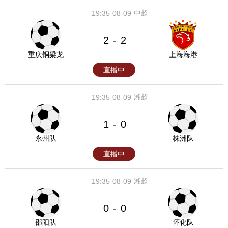
中超
19:35
08-09
2
2
-
重庆铜梁龙
上海海港
直播中
湘超
19:35
08-09
1
0
-
永州队
株洲队
直播中
湘超
19:35
08-09
0
0
-
邵阳队
怀化队