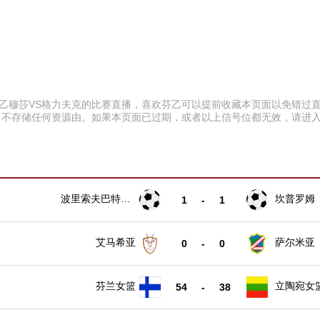
:00 芬乙穆莎VS格力夫克的比赛直播，喜欢芬乙可以提前收藏本页面以免
、不存储任何资源由。如果本页面已过期，或者以上信号位都无效，请进
波里索夫巴特B
坎普罗姆
1
-
1
队
艾马希亚
萨尔米亚
0
-
0
芬兰女篮
立陶宛女
54
-
38