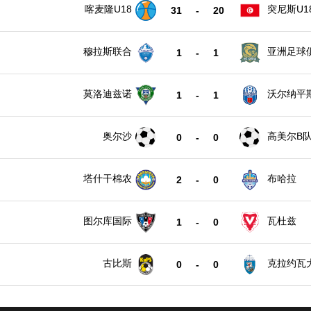
喀麦隆U18
突尼斯U1
31
-
20
穆拉斯联合
亚洲足球
1
-
1
莫洛迪兹诺
沃尔纳平
1
-
1
奥尔沙
高美尔B
0
-
0
塔什干棉农
布哈拉
2
-
0
图尔库国际
瓦杜兹
1
-
0
古比斯
克拉约瓦
0
-
0