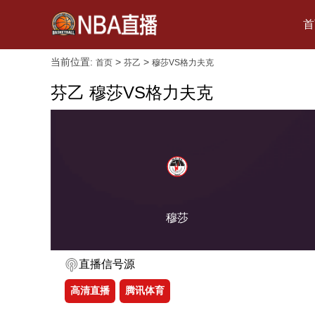
首
当前位置:
>
>
首页
芬乙
穆莎VS格力夫克
芬乙 穆莎VS格力夫克
穆莎
直播信号源
高清直播
腾讯体育