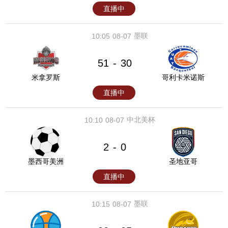
直播中
墨联
10:05
08-07
51
30
-
米拿罗斯
哥利卡米诺斯
直播中
中北美杯
10:10
08-07
2
0
-
墨西哥美洲
圣地亚哥
直播中
墨联
10:15
08-07