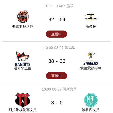
墨联
10:00
08-07
32
54
-
弗雷斯尼洛虾
潘多拉
直播中
加EBL
10:00
08-07
38
36
-
温哥华土匪
埃德蒙顿毒刺
直播中
哥斯女甲
10:00
08-07
3
0
-
阿拉朱埃伦塞女足
波科西女足