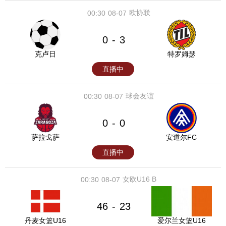
欧协联
00:30
08-07
0
3
-
克卢日
特罗姆瑟
直播中
球会友谊
00:30
08-07
0
0
-
萨拉戈萨
安道尔FC
直播中
女欧U16 B
00:30
08-07
46
23
-
丹麦女篮U16
爱尔兰女篮U16