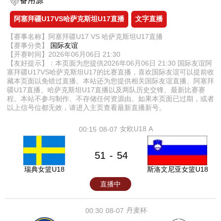
备用源
阿塞拜疆U17VS哈萨克斯坦U17直播
文字直播
【赛事名称】阿塞拜疆U17 VS 哈萨克斯坦U17直播
【赛事分类】
国际友谊
【开赛时间】2026年06月06日 21:30
【友好提示】：本页面为您提供2026年06月06日 21:30 国际友谊阿
塞拜疆U17VS哈萨克斯坦U17的比赛直播，喜欢国际友谊可以提前收
藏本页面以免错过直播。本站还为您提供相关国际友谊直播、阿塞拜
疆U17直播、哈萨克斯坦U17直播以及两队历史交锋、最新比赛赛
程。本站不参与制作、不存储任何资源由。如果本页面已过期，或者
以上信号位都无效，请进入主页查看最新直播新号。
女欧U18 A
00:15
08-07
51
54
-
瑞典女篮U18
斯洛文尼亚女篮U18
直播中
丹麦杯
00:30
08-07