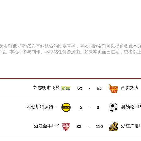
:00 国际友谊俄罗斯VS布基纳法索的比赛直播，喜欢国际友谊可以提前收
赛程。本站不参与制作、不存储任何资源由。如果本页面已过期，或者以
胡志明市飞翼
西贡热火
65
-
63
利勒斯特罗姆U1
奥勒松U1
3
-
0
9
浙江金牛U19
浙江广厦U
82
-
110