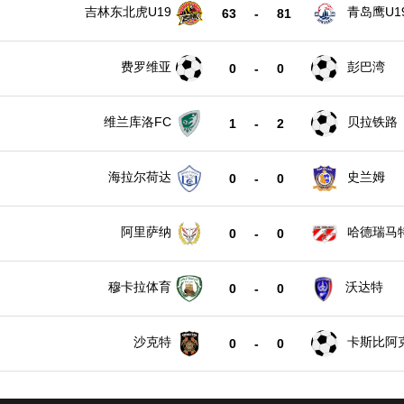
吉林东北虎U19
青岛鹰U1
63
-
81
费罗维亚
彭巴湾
0
-
0
维兰库洛FC
贝拉铁路
1
-
2
海拉尔荷达
史兰姆
0
-
0
阿里萨纳
哈德瑞马
0
-
0
穆卡拉体育
沃达特
0
-
0
沙克特
卡斯比阿
0
-
0