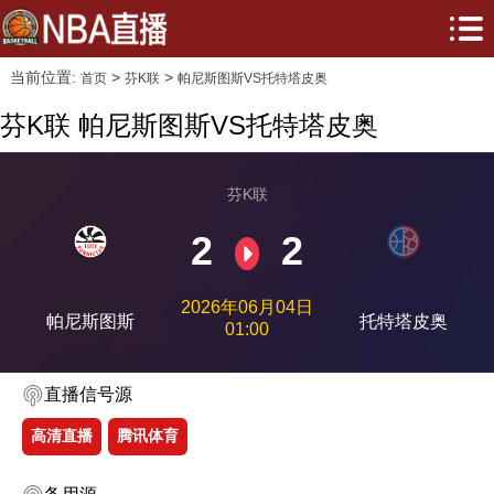
当前位置:
>
>
首页
芬K联
帕尼斯图斯VS托特塔皮奥
芬K联 帕尼斯图斯VS托特塔皮奥
芬K联
2
2
2026年06月04日
帕尼斯图斯
托特塔皮奥
01:00
直播信号源
高清直播
腾讯体育