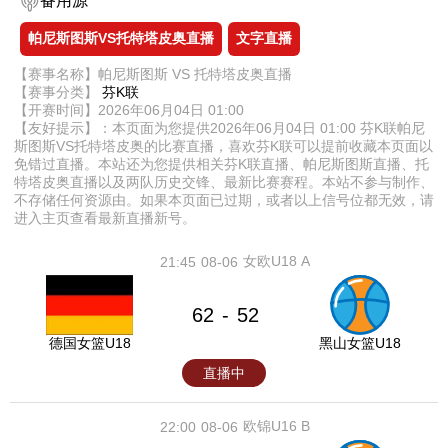
备用源
帕尼斯图斯VS托特塔皮奥直播
文字直播
【赛事名称】帕尼斯图斯 VS 托特塔皮奥直播
【赛事分类】
芬K联
【开赛时间】2026年06月04日 01:00
【友好提示】：本页面为您提供2026年06月04日 01:00 芬K联帕尼
斯图斯VS托特塔皮奥的比赛直播，喜欢芬K联可以提前收藏本页面以
免错过直播。本站还为您提供相关芬K联直播、帕尼斯图斯直播、托
特塔皮奥直播以及两队历史交锋、最新比赛赛程。本站不参与制作、
不存储任何资源由。如果本页面已过期，或者以上信号位都无效，请
进入主页查看最新直播新号。
女欧U18 A
21:45
08-06
62
52
-
德国女篮U18
黑山女篮U18
直播中
欧锦U16 B
22:00
08-06