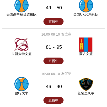
49
50
-
美国高中精英选拔队
英国UK50精英队
直播中
友谊赛
16:00
08-10
81
95
-
世新大学女篮
蒙古女篮
直播中
友谊赛
16:30
08-10
46
40
-
健行大学
基隆黑风筝
直播中