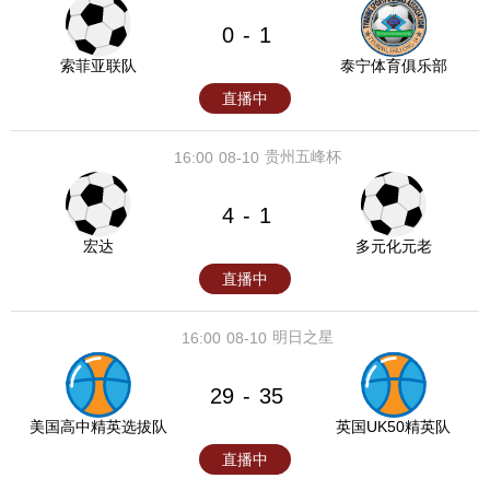
0
1
-
索菲亚联队
泰宁体育俱乐部
直播中
贵州五峰杯
16:00
08-10
4
1
-
宏达
多元化元老
直播中
明日之星
16:00
08-10
29
35
-
美国高中精英选拔队
英国UK50精英队
直播中