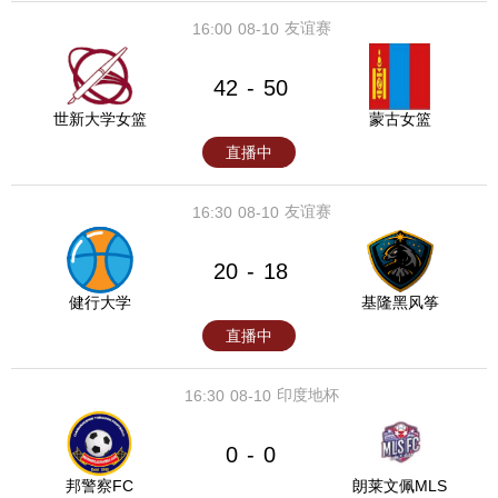
友谊赛
16:00
08-10
42
50
-
世新大学女篮
蒙古女篮
直播中
友谊赛
16:30
08-10
20
18
-
健行大学
基隆黑风筝
直播中
印度地杯
16:30
08-10
0
0
-
邦警察FC
朗莱文佩MLS