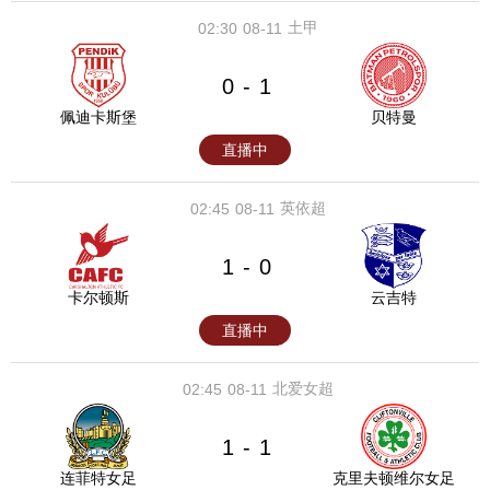
土甲
02:30
08-11
0
1
-
佩迪卡斯堡
贝特曼
直播中
英依超
02:45
08-11
1
0
-
卡尔顿斯
云吉特
直播中
北爱女超
02:45
08-11
1
1
-
连菲特女足
克里夫顿维尔女足