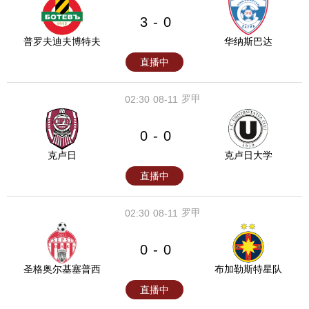
3
0
-
普罗夫迪夫博特夫
华纳斯巴达
直播中
罗甲
02:30
08-11
0
0
-
克卢日
克卢日大学
直播中
罗甲
02:30
08-11
0
0
-
圣格奥尔基塞普西
布加勒斯特星队
直播中