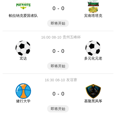
0
0
-
帕拉纳克爱国者队
宾南塔塔克
即将开始
贵州五峰杯
16:00
08-10
0
0
-
宏达
多元化元老
即将开始
友谊赛
16:30
08-10
0
0
-
健行大学
基隆黑风筝
即将开始