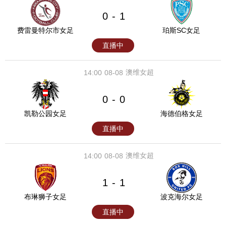
0
1
-
费雷曼特尔市女足
珀斯SC女足
直播中
澳维女超
14:00
08-08
0
0
-
凯勒公园女足
海德伯格女足
直播中
澳维女超
14:00
08-08
1
1
-
布琳狮子女足
波克海尔女足
直播中