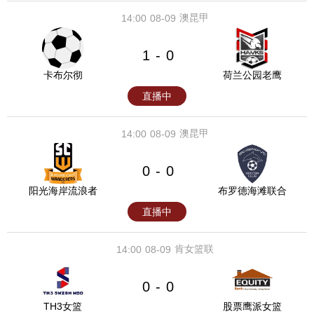
澳昆甲
14:00
08-09
1
0
-
卡布尔彻
荷兰公园老鹰
直播中
澳昆甲
14:00
08-09
0
0
-
阳光海岸流浪者
布罗德海滩联合
直播中
肯女篮联
14:00
08-09
0
0
-
TH3女篮
股票鹰派女篮