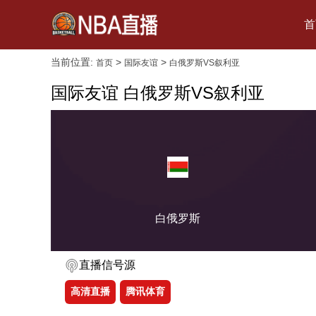
首
当前位置:
>
>
首页
国际友谊
白俄罗斯VS叙利亚
国际友谊 白俄罗斯VS叙利亚
白俄罗斯
直播信号源
高清直播
腾讯体育