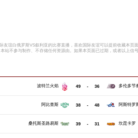
:00 国际友谊白俄罗斯VS叙利亚的比赛直播，喜欢国际友谊可以提前收藏
。本站不参与制作、不存储任何资源由。如果本页面已过期，或者以上信
波特兰火焰
多伦多节
49
-
36
阿比查斯
阿斯特罗
38
-
48
桑托斯圣路易斯
坎昆卡罗
39
-
31