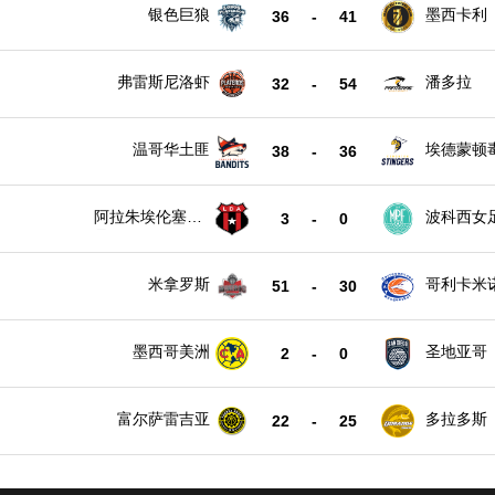
银色巨狼
墨西卡利
36
-
41
弗雷斯尼洛虾
潘多拉
32
-
54
温哥华土匪
埃德蒙顿
38
-
36
阿拉朱埃伦塞女
波科西女
3
-
0
足
米拿罗斯
哥利卡米
51
-
30
墨西哥美洲
圣地亚哥
2
-
0
富尔萨雷吉亚
多拉多斯
22
-
25