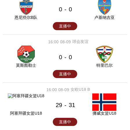
0
0
-
恩尼些尔B队
卢基纳吉亚
直播中
球会友谊
16:00
08-09
0
0
-
莫斯图勒士
特里巴尔
直播中
女欧U18 B
16:00
08-09
29
31
-
阿塞拜疆女篮U18
挪威女篮U18
直播中