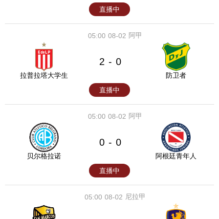
直播中
阿甲
05:00
08-02
2
0
-
拉普拉塔大学生
防卫者
直播中
阿甲
05:00
08-02
0
0
-
贝尔格拉诺
阿根廷青年人
直播中
尼拉甲
05:00
08-02