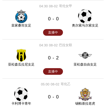
哥伦女甲
04:30
08-02
0
0
-
皇家桑坦女足
奥尔索马尔索女足
直播中
巴拉女联
04:30
08-02
0
2
-
亚松森瓜拉尼女足
亚松森自由女足
直播中
哥伦乙
05:00
08-02
0
0
-
卡利博卡青年
锡帕基拉老虎