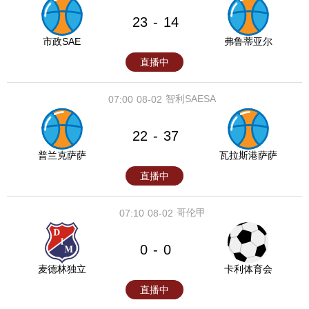
23
14
-
市政SAE
弗鲁蒂亚尔
直播中
智利SAESA
07:00
08-02
22
37
-
普兰克萨萨
瓦拉斯港萨萨
直播中
哥伦甲
07:10
08-02
0
0
-
麦德林独立
卡利体育会
直播中