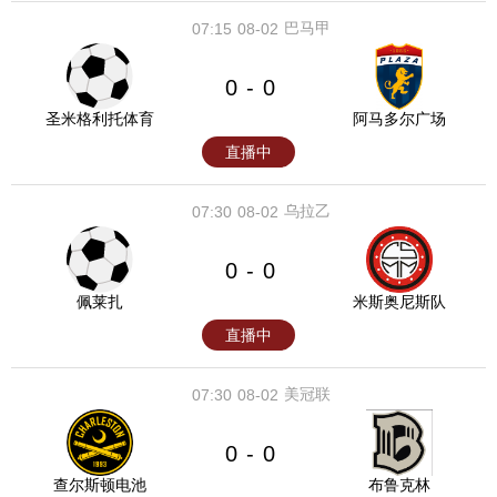
巴马甲
07:15
08-02
0
0
-
圣米格利托体育
阿马多尔广场
直播中
乌拉乙
07:30
08-02
0
0
-
佩莱扎
米斯奥尼斯队
直播中
美冠联
07:30
08-02
0
0
-
查尔斯顿电池
布鲁克林