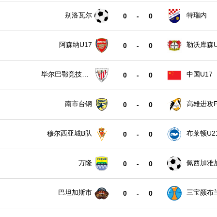
别洛瓦尔
特瑞内
0
-
0
阿森纳U17
勒沃库森U
0
-
0
毕尔巴鄂竞技U1
中国U17
0
-
0
7
南市台钢
高雄进攻F
0
-
0
穆尔西亚城B队
布莱顿U2
0
-
0
万隆
佩西加雅
0
-
0
巴坦加斯市
三宝颜布
0
-
0