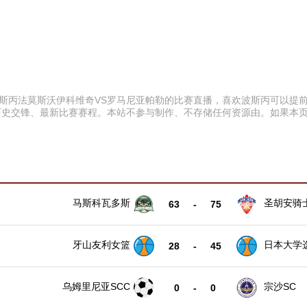
:00 波斯丙法莫斯沃伊科维奇VS罗马尼亚帕勒的比赛直播，喜欢波斯丙可
历史交锋、最新比赛赛程。本站不参与制作、不存储任何资源由。如果本
马斯科瓦多斯
圣胡安骑
63
-
75
牙山友利女篮
日本大学
28
-
45
女篮
乌姆里尼亚SCC
宗沙SC
0
-
0