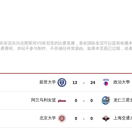
:30 国际友谊吉尔吉斯斯坦VS肯尼亚的比赛直播，喜欢国际友谊可以提前
比赛赛程。本站不参与制作、不存储任何资源由。如果本页面已过期，或
延世大学
政治大學
13
-
24
阿兰马利女篮
龙仁三星
0
-
0
北京大学
上海交通
0
-
0