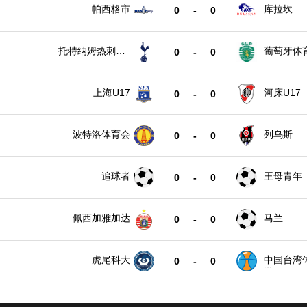
帕西格市
库拉坎
0
-
0
托特纳姆热刺U1
葡萄牙体育
0
-
0
7
上海U17
河床U17
0
-
0
波特洛体育会
列乌斯
0
-
0
追球者
王母青年
0
-
0
佩西加雅加达
马兰
0
-
0
虎尾科大
中国台湾
0
-
0
学