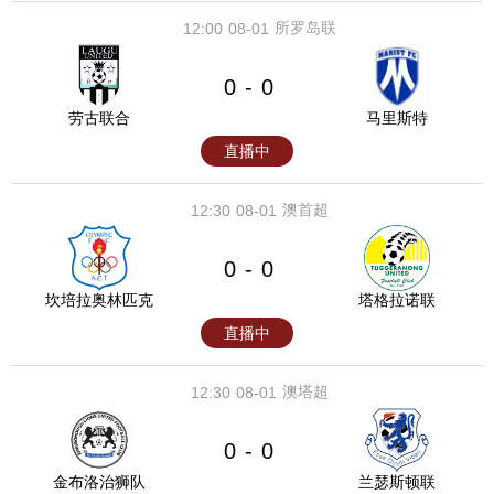
所罗岛联
12:00
08-01
0
0
-
劳古联合
马里斯特
直播中
澳首超
12:30
08-01
0
0
-
坎培拉奥林匹克
塔格拉诺联
直播中
澳塔超
12:30
08-01
0
0
-
金布洛治狮队
兰瑟斯顿联