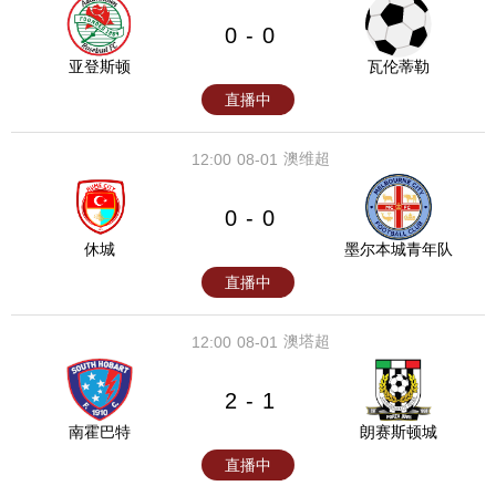
0
0
-
亚登斯顿
瓦伦蒂勒
直播中
澳维超
12:00
08-01
0
0
-
休城
墨尔本城青年队
直播中
澳塔超
12:00
08-01
2
1
-
南霍巴特
朗赛斯顿城
直播中