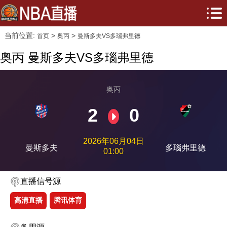
当前位置:
>
>
首页
奥丙
曼斯多夫VS多瑙弗里德
奥丙 曼斯多夫VS多瑙弗里德
奥丙
2
0
2026年06月04日
曼斯多夫
多瑙弗里德
01:00
直播信号源
高清直播
腾讯体育