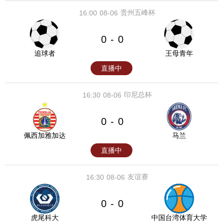
贵州五峰杯
16:00
08-06
0
0
-
追球者
王母青年
直播中
印尼总杯
16:30
08-06
0
0
-
佩西加雅加达
马兰
直播中
友谊赛
16:30
08-06
0
0
-
虎尾科大
中国台湾体育大学