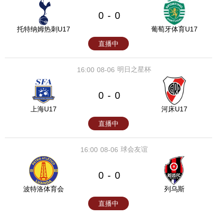
0
0
-
托特纳姆热刺U17
葡萄牙体育U17
直播中
明日之星杯
16:00
08-06
0
0
-
上海U17
河床U17
直播中
球会友谊
16:00
08-06
0
0
-
波特洛体育会
列乌斯
直播中