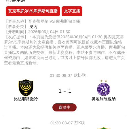
备用源
瓦克蒂罗尔VS库弗斯甸直播
文字直播
【赛事名称】瓦克蒂罗尔 VS 库弗斯甸直播
【赛事分类】
奥丙
【开赛时间】2026年06月04日 01:30
【友好提示】：本页面为您提供2026年06月04日 01:30 奥丙瓦克蒂
罗尔VS库弗斯甸的比赛直播，喜欢奥丙可以提前收藏本页面以免错
过直播。本站还为您提供相关奥丙直播、瓦克蒂罗尔直播、库弗斯甸
直播以及两队历史交锋、最新比赛赛程。本站不参与制作、不存储任
何资源由。如果本页面已过期，或者以上信号位都无效，请进入主页
查看最新直播新号。
欧协联
01:30
08-07
1
1
-
比达耶路撒冷
奥地利维也纳
直播中
芬K联
01:30
08-07