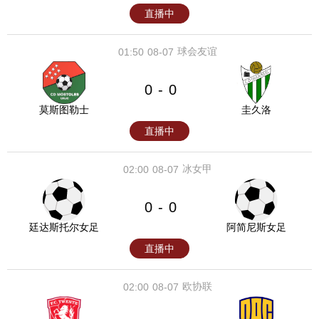
直播中
球会友谊
01:50
08-07
0
0
-
莫斯图勒士
圭久洛
直播中
冰女甲
02:00
08-07
0
0
-
廷达斯托尔女足
阿简尼斯女足
直播中
欧协联
02:00
08-07