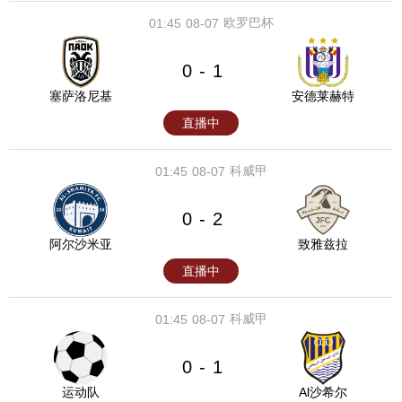
欧罗巴杯
01:45
08-07
0
1
-
塞萨洛尼基
安德莱赫特
直播中
科威甲
01:45
08-07
0
2
-
阿尔沙米亚
致雅兹拉
直播中
科威甲
01:45
08-07
0
1
-
运动队
Al沙希尔