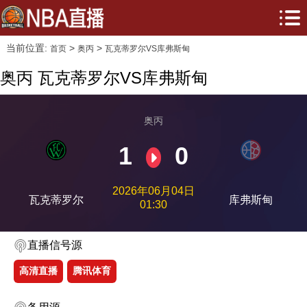
当前位置:
>
>
首页
奥丙
瓦克蒂罗尔VS库弗斯甸
奥丙 瓦克蒂罗尔VS库弗斯甸
奥丙
1
0
2026年06月04日
瓦克蒂罗尔
库弗斯甸
01:30
直播信号源
高清直播
腾讯体育