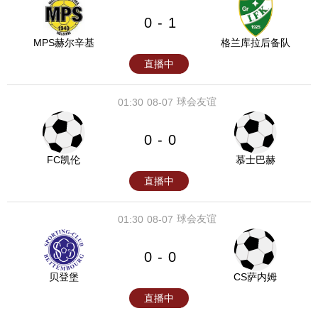
0
1
-
MPS赫尔辛基
格兰库拉后备队
直播中
球会友谊
01:30
08-07
0
0
-
FC凯伦
慕士巴赫
直播中
球会友谊
01:30
08-07
0
0
-
贝登堡
CS萨内姆
直播中