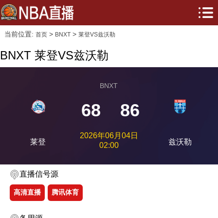
当前位置:
>
>
首页
BNXT
莱登VS兹沃勒
BNXT 莱登VS兹沃勒
BNXT
68
86
2026年06月04日
莱登
兹沃勒
02:00
直播信号源
高清直播
腾讯体育