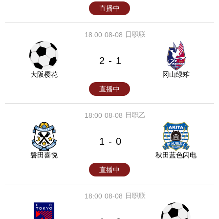
直播中
日职联
18:00
08-08
2
1
-
大阪樱花
冈山绿雉
直播中
日职乙
18:00
08-08
1
0
-
磐田喜悦
秋田蓝色闪电
直播中
日职联
18:00
08-08