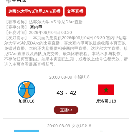
备用源
达喀尔大学VS珍尼DArc直播
文字直播
【赛事名称】达喀尔大学 VS 珍尼DArc直播
【赛事分类】
塞内甲
【开赛时间】2026年06月04日 03:30
【友好提示】：本页面为您提供2026年06月04日 03:30 塞内甲达喀
尔大学VS珍尼DArc的比赛直播，喜欢塞内甲可以提前收藏本页面以
免错过直播。本站还为您提供相关塞内甲直播、达喀尔大学直播、珍
尼DArc直播以及两队历史交锋、最新比赛赛程。本站不参与制作、
不存储任何资源由。如果本页面已过期，或者以上信号位都无效，请
进入主页查看最新直播新号。
非锦U18
20:00
08-09
43
42
-
加蓬U18
摩洛哥U18
直播中
女欧U18 B
20:00
08-09