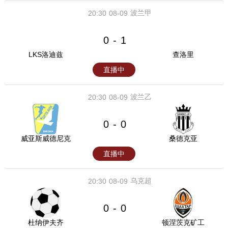
波兰甲
20:30
08-09
0
1
-
LKS洛迪兹
查洛里
直播中
波兰乙
20:30
08-09
0
0
-
威亚斯威德尼克
桑德克亚
直播中
乌克超
20:30
08-09
0
0
-
杜纳伊夫齐
顿涅茨克矿工